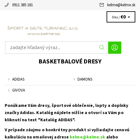
0911 385 181
kelme
@
kelme.sk
€0
0 ks /
BASKETBALOVÉ DRESY
ADIDAS
DAMONS
GIVOVA
Ponúkame Vám dresy, športové oblečenie, lopty a doplnky
značky Adidas. Katalóg nájdete nižšie a otvorí sa Vám po
kliknutí na text "Katalóg ADIDAS".
V prípade záujmu o konkrétny produkt si vyžiadajte cenovú
kalkuláciu na emailovej adrese
kelme@kelme.sk
alebo