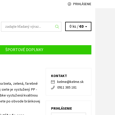
PRIHLÁSENIE
0 ks /
€0
ŠPORTOVÉ DOPLNKY
ÁS
KONTAKT
kelme
@
kelme.sk
a biela, zelená, farebné
0911 385 181
 siete je vystužený PP -
ĺbke vystužená kvalitnou
siete po obvode bránkovej
PRIHLÁSENIE