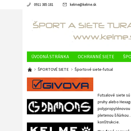
0911 385 181
kelme
@
kelme.sk
ÚVODNÁ STRÁNKA
OCHRANNÉ SIETE
ŠPO
OBCHODNÉ PODMIENKY
NAPÍŠTE NÁM
K
ŠPORTOVÉ SIETE
Športové siete-futsal
PODMIENKY OCHRANY OSOBNÝCH ÚDAJOV
Futsalové siete sú
pruhy alebo Hexago
polypropylénovou p
pletenou šňúrkou .
konštrukcie.