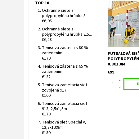
TOP 10
Rozmery: šírka/v
Ochranné siete z
Horná hĺbka/dolná
polypropylénu hrúbka 3...
m Materiál - pol
€6,95
3,5 mm Veľkosť o
Ochranné siete z
1: biela/zelená F
polypropylénu hrúbka 2,5...
biela/modrá Farba
€6,28
Tenisová zástena s 80 %
zatienením
FUTSALOVÁ SIE
€170
POLYPROPYLÉN,
0,8X1,0M
Tenisová zástena s 65 %
zatienením
€99
€132
Tenisová zametacia sieť
zdvojená 917,...
€160
Tenisová zametacia sieť
913, 2,5x1,5m
€170
Tenisová sieť Special V,
12,8x1,08m
€180