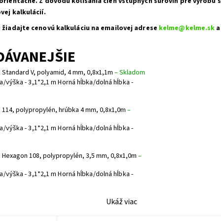
orientačné. Z dôvodu kolísania cien vstupných surovín pre výrobu s
ej kalkulácií.
 žiadajte cenovú kalkuláciu na emailovej adrese
kelme@kelme.sk
a
DÁVANEJŠIE
ť Standard V, polyamid, 4 mm, 0,8x1,1m
–
Skladom
a/výška - 3,1*2,1 m Horná hĺbka/dolná hĺbka -
ť 114, polypropylén, hrúbka 4 mm, 0,8x1,0m
–
a/výška - 3,1*2,1 m Horná hĺbka/dolná hĺbka -
ť Hexagon 108, polypropylén, 3,5 mm, 0,8x1,0m
–
a/výška - 3,1*2,1 m Horná hĺbka/dolná hĺbka -
Ukáž viac