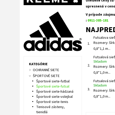
Uvedené ceny sú 
upresnená v cenov
V prípade záujmu
:
0911-385-181
NAJPRE
Futsalova sie
Rozmery: šírk
1.
0,8*1,1 m...
Futsalová sie
Skladom
KATEGÓRIE
2.
Rozmery: šírk
OCHRANNÉ SIETE
0,8*1,0 m...
ŠPORTOVÉ SIETE
Futsalová sie
Športové siete-futbal
Skladom
Športové siete-futsal
3.
Rozmery: šírk
Športové siete-hádzaná
0,8*1,0 m...
Športové siete-volejbal
Športové siete-tenis
Tenisové zásteny,
tienidlá