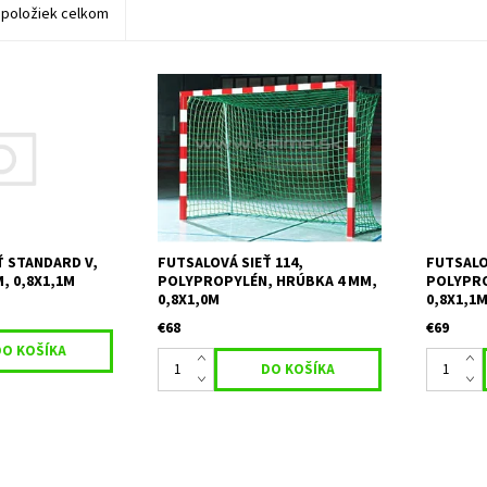
položiek celkom
ýška - 3,1*2,1 m
Rozmery: šírka/výška - 3,1*2,1 m
Rozmery: 
 hĺbka - 0,8*1,1
Horná hĺbka/dolná hĺbka - 0,8*1,0
Horná hĺb
2 cm Materiál -
m Materiál - polypropylén, hrúbka
m Materiá
rúbka 4 mm Farba:
4 mm Veľkosť oka: 12 cm Farba 1:
5 mm Veľk
biela Farba 2: zelená Farba 3: žltá
biela/zel
Farba 3:..
Ť STANDARD V,
FUTSALOVÁ SIEŤ 114,
FUTSALO
, 0,8X1,1M
POLYPROPYLÉN, HRÚBKA 4 MM,
POLYPRO
0,8X1,0M
0,8X1,1
€68
€69