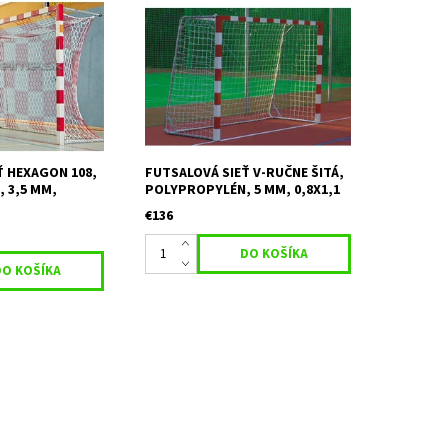
ýška - 3,1*2,1 m
Rozmery: šírka/výška - 3,1*2,1 m
 hĺbka - 0,8*1,0
Horná hĺbka/dolná hĺbka - 0,8*1,1
ypropylén, hrúbka
m Materiál - polypropylén, hrúbka
ka: 12 cm Farba
5 mm Veľkosť oka: 12 cm Farba :
arba 2:
biela
 3:...
Ť HEXAGON 108,
FUTSALOVÁ SIEŤ V-RUČNE ŠITÁ,
 3,5 MM,
POLYPROPYLÉN, 5 MM, 0,8X1,1
€136