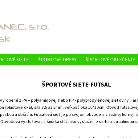
RTOVÉ SIETE
ŠPORTOVÉ DRESY
ŠPORTOVÉ OBLEČENIE
ONTAKTY
REFERENCIE - NAŠE PRODUKTY VYUŽÍVAJÚ
O N
ŠPORTOVÉ SIETE-FUTSAL
 vyrobené z PA – polyamidovej alebo PP - polypropylénovej sieťoviny. Farb
n (plastové oká), sila 3,5 až 5mm, veľkosť oka 10*10cm. Obvod futsalovej
áskou a obšitím. Futsalová sieť je po svojom obvode a v zadnej hornej h
 Obvodová vystužovacia šnúrka slúži ako vystuženie siete a k utiahnutiu 