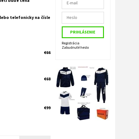
ietí bude cena
lebo telefonicky na čísle
Registrácia
Zabudnuté heslo
€66
€68
€99