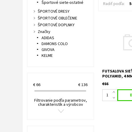
Športové siete-ostatné
Radiť podľa:
5
ŠPORTOVÉ DRESY
ŠPORTOVÉ OBLEČENIE
ŠPORTOVÉ DOPLNKY
Rozmery: šírka/v
Značky
Horná hĺbka/dolná
ADIDAS
m Veľkosť oka: 1
DAMONS COLO
polypropylén, h
GIVOVA
Biela
KELME
FUTSALOVA SIE
POLYAMID, 4 MM
€66
€
66
€
136
Filtrovanie podľa parametrov,
charakteristík a výrobcov