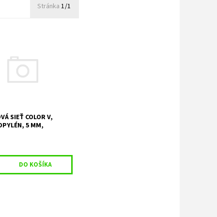
Stránka
1/1
šírka/výška - 3,1*2,1 m
ka/dolná hĺbka - 0,8*1,1
l - polypropylén, hrúbka
osť oka: 12 cm Farba 1:
ená Farba 2: biela/modrá
.
VÁ SIEŤ COLOR V,
PYLÉN, 5 MM,
M