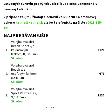
vstupných surovín pre výrobu sietí bude cena upresnená v
cenovej kalkulácií.
V prípade záujmu žiadajte cenovú kalkuláciu na emailovej
adrese
kelme@kelme.sk
alebo telefonicky na čísle :
0911-385-
181
NAJPREDÁVANEJŠIE
Volejbalová sieť
Beach Sport V, s
1.
kevlarovým
€120
lankom, 8,5x1,0m
–
Skladom
Volejbalová sieť
Beach V, s
2.
oceľovým lankom,
€79
8,5x1,0m
–
Skladom
Volejbalová sieť
Sport V Extra Liga,
3.
€135
9,5x1,0m
–
Skladom