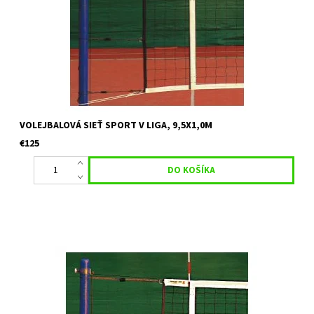
časti šírky 50mm, dolný a horný popruh je 4 x prešitý, vyztužené...
VOLEJBALOVÁ SIEŤ SPORT V LIGA, 9,5X1,0M
€125
oceľové lanko s poťahom PVC 5 mm a dĺžke 13,5m, sieť je obšitá
polypropylénovým pruhom v hornej časti šírky 75 mm, v dolnej
časti šírky 50mm, dolný a horný popruh je 4 x prešitý,...