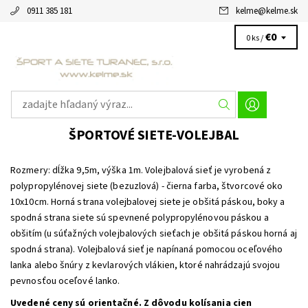
0911 385 181
kelme
@
kelme.sk
€0
0 ks /
ŠPORTOVÉ SIETE-VOLEJBAL
Rozmery: dĺžka 9,5m, výška 1m. Volejbalová sieť je vyrobená z
polypropylénovej siete (bezuzlová) - čierna farba, štvorcové oko
10x10cm. Horná strana volejbalovej siete je obšitá páskou, boky a
spodná strana siete sú spevnené polypropylénovou páskou a
obšitím (u súťažných volejbalových sieťach je obšitá páskou horná aj
spodná strana). Volejbalová sieť je napínaná pomocou oceľového
lanka alebo šnúry z kevlarových vlákien, ktoré nahrádzajú svojou
pevnosťou oceľové lanko.
Uvedené ceny sú orientačné. Z dôvodu kolísania cien