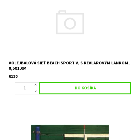
obšitá silnou pVC plachtovinou, 4krát prešitá, po stranách
vystužená 6 x vypínací bod so zásekmi pre lepšie vypnutie...
VOLEJBALOVÁ SIEŤ BEACH SPORT V, S KEVLAROVÝM LANKOM,
8,5X1,0M
€120
ceľové lanko s poťahom PVC 5 mm a dĺžke 13,5m, sieť je obšitá
polypropylénovým pruhom v hornej časti šírky 75 mm, v dolnej