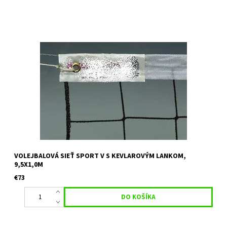
Volejbalová sieť s kevlarovým lankom o dĺžke 11,5m, sieť je
obšitá v hornej časti vyztuženou PVC páskou šírky 50 mm,
veľkosť oka 10x10 cm, polypropylén 3 mm, farba: čierna
volejbalová...
VOLEJBALOVÁ SIEŤ SPORT V S KEVLAROVÝM LANKOM,
9,5X1,0M
€73