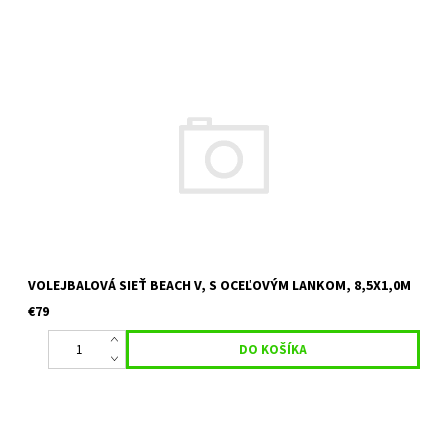
oceľové lanko o dĺžke 11,5m materiál: 2,5 mm polypropylén, sieť
je obšitá polyesterovým popruhom Farba obšitia popruhu 1:
modrá Farba obšitia popruhu 2: oranžová
VOLEJBALOVÁ SIEŤ BEACH V, S OCEĽOVÝM LANKOM, 8,5X1,0M
€79
kevlarové lanko o dĺžke 11,5m materiál: 3 mm polyetylén, sieť je