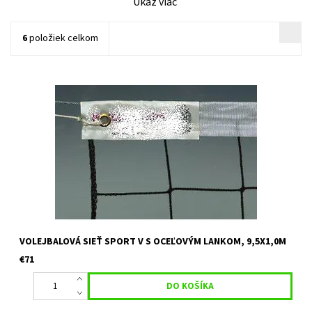
Ukáž viac
6
položiek celkom
Volejbalová sieť s oceľovým lankom o dĺžke 11,5m, sieť je obšitá
v hornej časti vyztuženou PVC páskou šírky 50 mm, veľkosť oka
10x10 cm, polypropylén 3 mm, farba: čierna volejbalová sieť...
VOLEJBALOVÁ SIEŤ SPORT V S OCEĽOVÝM LANKOM, 9,5X1,0M
€71