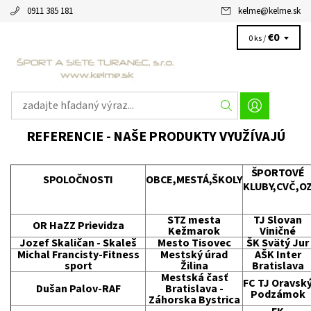
0911 385 181
kelme
@
kelme.sk
€0
0 ks /
REFERENCIE - NAŠE PRODUKTY VYUŽÍVAJÚ
ŠPORTOVÉ
SPOLOČNOSTI
OBCE,MESTÁ,ŠKOLY
KLUBY,CVČ,O
STZ mesta
TJ Slovan
OR HaZZ Prievidza
Kežmarok
Viničné
Jozef Skaličan - Skaleš
Mesto Tisovec
ŠK Svätý Jur
Michal Francisty-Fitness
Mestský úrad
AŠK Inter
sport
Žilina
Bratislava
Mestská časť
FC TJ Oravsk
Dušan Palov-RAF
Bratislava -
Podzámok
Záhorska Bystrica