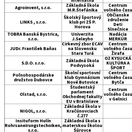
internátna
Základná škola
Centrum
Agroinvent, s.r.o.
M.R.Štefánika
voľného čas
Občianske
Školský športový
združenie
LINKS , s.r.o.
klub pri ZŠ P.
Deti
Horova
Slnečnice
TOBRA Banská Bystrica,
Univerzita
Nadácia
s.r.o.
J.Seleyho
MERKÚR
Cirkevný zbor ECAV
Centrum
JUDr. František Baňas
na Slovensku
voľného čas
Stara Turá
Žirafa
OZ KYSUCKÁ
Základná škola
S.D.O. s.r.o.
KULTÚRA A
Podvysoká
ŠPORT
Školní sportovní
Centrum
Poľnohospodárske
klub Gymnázium
voľného čas
družstvo Dubovce
Nové Butovice
Bytča
Študentský
Centrum
parlament
Olstad, s.r.o.
voľného čas
Obchodnej fakulty
v Gelnici
EU v Bratislave
Základná škola v
NIGOL, s.r.o.
Kračúnovciach
č.277
Insituform Hulín
Základná škola s
Rohrsaneirungstechniken,
materskou školou
s.r.o.
Šúrovce