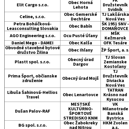
FK
Obec Horná
Elit Cargo s.r.o.
Družstevník
Lehota
Svidník
Obec Gemerské
TJ Lakšárska
Celine, s.r.o.
Dechtáre
Nová Ves
Petra Boháčková-
ŠK 1951 SNV -
Obec Babín
Leasconsulting Slovakia
DOMAŇOVCE
MŠK
AGO Engineering s.r.o.
Ocu Pusté Úľany
Kežmarok
Daniel Mego - DAMEI
Obec Kalša
OFK Tesáre
Obvodné stavebné bytové
Obec Ihľany
ŽP Šport, a. s
družstvo Žilina
TJ Slovan
Obecný úrad
Plastt spol. s.r.o.
Zemianske
Dargov
Kostoľany
TJ
Prima Šport, občianske
Družstevník
Obecný úrad Mojš
združenie
Diviacka
Nová Ves
TATRAN
Libuša Šahinová-Hellios
Obec Lenartovce
Krásno nad
Travel
Kysucou
MESTSKÉ
VK
KULTÚRNO-
Milanotrade
Dušan Palov-RAF
ŠPORTOVÉ
Banská
STREDISKO KNM
Bystrica
Obec Žabokreky
HKM Zvolen
BG spol. s.r.o.
nad Nitrou
a.s.