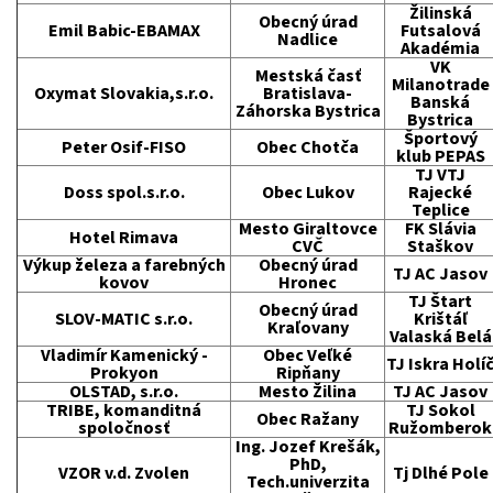
Žilinská
Obecný úrad
Emil Babic-EBAMAX
Futsalová
Nadlice
Akadémia
VK
Mestská časť
Milanotrade
Oxymat Slovakia,s.r.o.
Bratislava-
Banská
Záhorska Bystrica
Bystrica
Športový
Peter Osif-FISO
Obec Chotča
klub PEPAS
TJ VTJ
Doss spol.s.r.o.
Obec Lukov
Rajecké
Teplice
Mesto Giraltovce
FK Slávia
Hotel Rimava
CVČ
Staškov
Výkup železa a farebných
Obecný úrad
TJ AC Jasov
kovov
Hronec
TJ Štart
Obecný úrad
SLOV-MATIC s.r.o.
Krištáľ
Kraľovany
Valaská Belá
Vladimír Kamenický -
Obec Veľké
TJ Iskra Holí
Prokyon
Ripňany
OLSTAD, s.r.o.
Mesto Žilina
TJ AC Jasov
TRIBE, komanditná
TJ Sokol
Obec Ražany
spoločnosť
Ružomberok
Ing. Jozef Krešák,
PhD,
VZOR v.d. Zvolen
Tj Dlhé Pole
Tech.univerzita