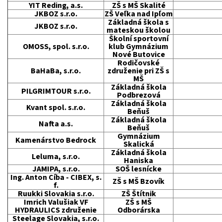
YIT Reding, a.s.
ZŠ s MŠ Skalité
JKBOZ s.r.o.
ZŠ Veľka nad Ipľom
Základná škola s
JKBOZ s.r.o.
mateskou školou
Školní sportovní
OMOSS, spol. s.r.o.
klub Gymnázium
Nové Butovice
Rodičovské
BaHaBa, s.r.o.
združenie pri ZŠ s
MŠ
Základná škola
PILGRIMTOUR s.r.o.
Podbrezová
Základná škola
Kvant spol. s.r.o.
Beňuš
Základná škola
Nafta a.s.
Beňuš
Gymnázium
Kamenárstvo Bedrock
Skalická
Základná škola
Leluma, s.r.o.
Haniska
JAMIPA, s.r.o.
SOŠ lesnícke
Ing. Anton Cíba - CIBEX, s.
ZŠ s MŠ Bzovík
f.
Ruukki Slovakia s.r.o.
ZŠ Štítnik
Imrich Valušiak VF
ZŠ s MŠ
HYDRAULICS združenie
Odborárska
Steelage Slovakia, s.r.o.