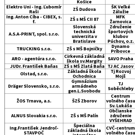
Košice
Elektro Uni - Ing. Ľubomír
ŠK Veľké
ZŠ Dudova
Raši
Zálužie
Ing. Anton Cíba - CIBEX, s.
MFK
ZŠ s MŠ CII 87
f.
Žarnovica
Slovenská
Združenie
technická
športových
A.S.A-PRINT, spol. s.r.o.
univerzita v
klubov
Bratislave
Púchov, o.z.
Dynamo
TRUCKING s.r.o.
ZŠ s MŠ Bojničky
Príbovce
Cirkevná základná
ARO - agentúra s.r.o.
SAVO Praha
škola sv.Margity
JUDr. František Baňas
ZŠ s MŠ Zlatá Baňa
TJ AC Jasov
Základná škola
Tj Rozvoj
Olstad, s.r.o.
Ochodnica
Mojš
Gymnázium
TJ
Dräger Slovensko, s.r.o.
armádneho
Soběchleby
gen.L.Svobodu
Centrum
ŽOS Trnava, a.s.
ŠZŠ Zborov
voľného čas
Sv. Lukáša
Občianske
ALNUS Slovakia s.r.o.
ZŠ s MŠ Palín
združenie
VYŠEHRAD
Špeciálna
Ing.František Jendroľ-
CVČ-centrum
základná škola
STAVPOČ
voľného čas