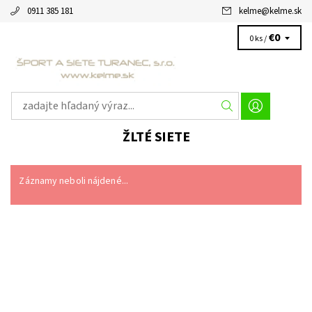
0911 385 181
kelme
@
kelme.sk
€0
0 ks /
ŽLTÉ SIETE
Záznamy neboli nájdené...