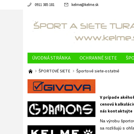
0911 385 181
kelme
@
kelme.sk
ÚVODNÁ STRÁNKA
OCHRANNÉ SIETE
ŠPO
OBCHODNÉ PODMIENKY
NAPÍŠTE NÁM
K
ŠPORTOVÉ SIETE
Športové siete-ostatné
PODMIENKY OCHRANY OSOBNÝCH ÚDAJOV
V prípade akéhok
cenovú kalkuláci
nás kontaktujte t
Na výrobu športov
sa rozlišujú s oh