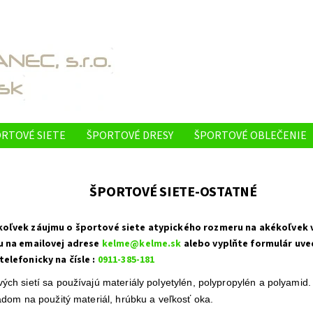
RTOVÉ SIETE
ŠPORTOVÉ DRESY
ŠPORTOVÉ OBLEČENIE
ONTAKTY
REFERENCIE - NAŠE PRODUKTY VYUŽÍVAJÚ
O N
ŠPORTOVÉ SIETE-OSTATNÉ
oľvek záujmu o športové siete atypického rozmeru na akékoľvek v
u na emailovej adrese
kelme@kelme.sk
alebo vyplňte formulár uve
elefonicky na čísle :
0911-385-181
ých sietí sa používajú materiály polyetylén, polypropylén a polyamid. 
ľadom na použitý materiál, hrúbku a veľkosť oka.