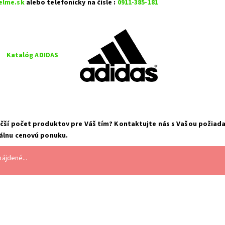
elme.sk
alebo telefonicky na čísle :
0911-385-181
Katalóg ADIDAS
čší počet produktov pre Váš tím? Kontaktujte nás s Vašou požiad
álnu cenovú ponuku.
ájdené...