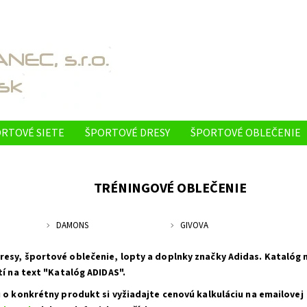
RTOVÉ SIETE
ŠPORTOVÉ DRESY
ŠPORTOVÉ OBLEČENIE
ONTAKTY
REFERENCIE - NAŠE PRODUKTY VYUŽÍVAJÚ
O N
TRÉNINGOVÉ OBLEČENIE
DAMONS
GIVOVA
sy, športové oblečenie, lopty a doplnky značky Adidas. Katalóg ná
tí na text "Katalóg ADIDAS".
 o konkrétny produkt si vyžiadajte cenovú kalkuláciu na emailovej