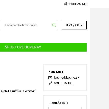
PRIHLÁSENIE
0 ks /
€0
ŠPORTOVÉ DOPLNKY
ÁS
KONTAKT
kelme
@
kelme.sk
0911 385 181
jdete nižšie a otvorí
PRIHLÁSENIE