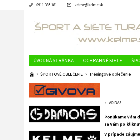
0911 385 181
kelme
@
kelme.sk
ÚVODNÁ STRÁNKA
OCHRANNÉ SIETE
ŠPO
OBCHODNÉ PODMIENKY
NAPÍŠTE NÁM
K
ŠPORTOVÉ OBLEČENIE
Tréningové oblečenie
PODMIENKY OCHRANY OSOBNÝCH ÚDAJOV
ADIDAS
Ponúkame Vám dre
sa Vám po kliknu
V prípade záujmu