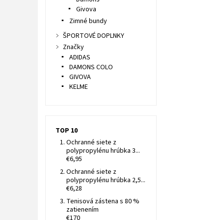
Givova
Zimné bundy
ŠPORTOVÉ DOPLNKY
Značky
ADIDAS
DAMONS COLO
GIVOVA
KELME
TOP 10
Ochranné siete z
polypropylénu hrúbka 3...
€6,95
Ochranné siete z
polypropylénu hrúbka 2,5...
€6,28
Tenisová zástena s 80 %
zatienením
€170