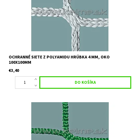
1 m2 pri minimálnom odbere 30 m2 Pre vypracovanie...
OCHRANNÉ SIETE Z POLYAMIDU HRÚBKA 4 MM, OKO
100X100MM
€3,40
Určenie:ochranné siete vhodné k rozdeleniu ihrísk, k oploteniu
tenisových kurtov, príp. ako deliace Farba: zelená alebo čierna
Uvedená cena je orientačná za 1 m2 pri minimálnom odbere 30...