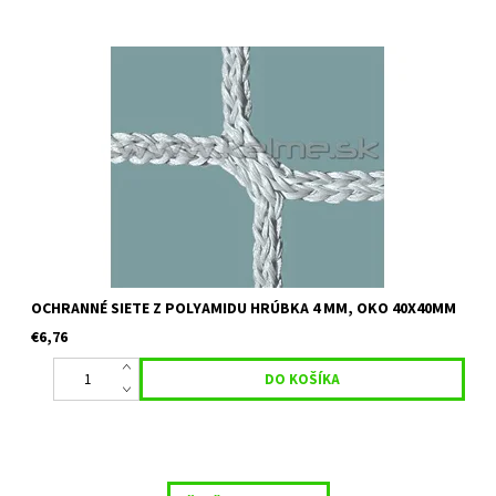
Určenie:pre hokej miesto plexiskla, pozemný hokej a všade tam,
kde je očakávaná vysoká záťaž siete. Farba: biela Uvedená cena
je orientačná za 1 m2 pri minimálnom odbere 30 m2 Pre...
OCHRANNÉ SIETE Z POLYAMIDU HRÚBKA 4 MM, OKO 40X40MM
€6,76