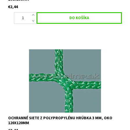
€2,44
Určenie:ochranné siete vhodné na oplotenie futbalových,
hádzanárských ihrísk a podobne Farba: zelená alebo biela
Uvedená cena je orientačná za 1 m2 pri minimálnom odbere 30
m2 Pre...
OCHRANNÉ SIETE Z POLYPROPYLÉNU HRÚBKA 3 MM, OKO
120X120MM