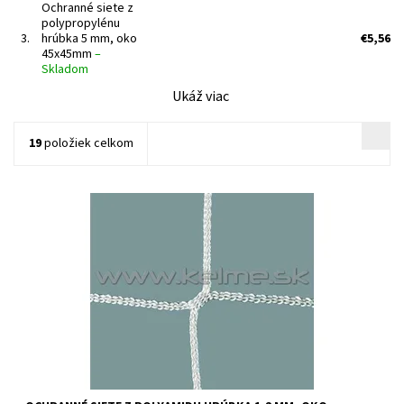
Ochranné siete z
polypropylénu
3.
hrúbka 5 mm, oko
€5,56
45x45mm
–
Skladom
Ukáž viac
19
položiek celkom
Určenie:vhodné ako ochranné siete a deliace siete na squash
kurty, golfové tréningové tunely a podobne. Farba: biela,
béžová, čierna Uvedená cena je orientačná za 1 m2 pri
minimálnom...