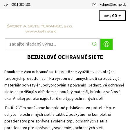
0911 385 181
kelme
@
kelme.sk
€0
0 ks /
BEZUZLOVÉ OCHRANNÉ SIETE
Ponúkame Vám ochranné siete pre rôzne využitie v niekoľkých
farebných prevedeniach. Na výrobu ochranných sietí sa používajú
materiály polyetylén, polypropylén a polyamid. Jednotlivé ochranné
siete sa rozlišujú s ohľadom na použitý materiál, hrúbku a veľkosť
oka. V našej ponuke nájdete rôzne typy ochranných sietí.
Taktiež Vám ponúkame kompletné príslušenstvo potrebné pre
uchytenie ochranných sietí a taktiež poskytneme kompletné
poradenstvo pre správne zvolenie typu ochranných sietí a
poradenstvo pre správne ,,zavesenie,, ochranných sietí.