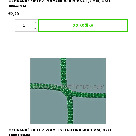
OCHRANNÉ SIETE Z POLYAMIDU HRÚBKA 1,2 MM, OKO
40X40MM
€2,20
Určenie:ochranné siete vhodné na futbalové, volejbalové ihrisko,
viacúčelové ihrisko a pod. Farba: čierna alebo zelená Uvedená
cena je orientačná za 1 m2 pri minimálnom odbere 30 m2 Pre...
OCHRANNÉ SIETE Z POLYETYLÉNU HRÚBKA 3 MM, OKO
100X100MM