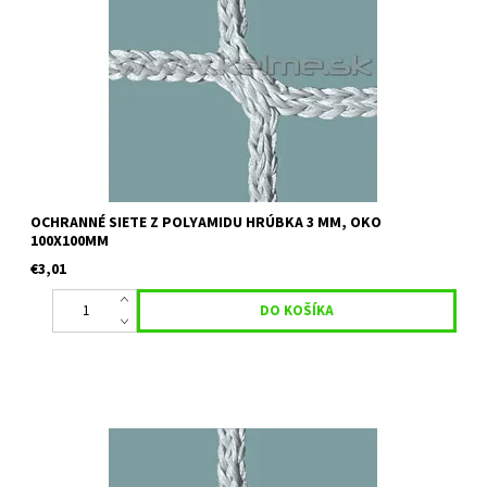
Určenie:na futbalové štadióny, za bránky na hádzanú, rozdelenie
hál, ihrísk a podobne. Farba: biela Uvedená cena je orientačná za
1 m2 pri minimálnom odbere 30 m2 Pre vypracovanie...
OCHRANNÉ SIETE Z POLYAMIDU HRÚBKA 3 MM, OKO
100X100MM
€3,01
Určenie:na futbalové štadióny, za bránky na hádzanú, rozdelenie
hál, ihrísk a podobne. Farba: biela Uvedená cena je orientačná za