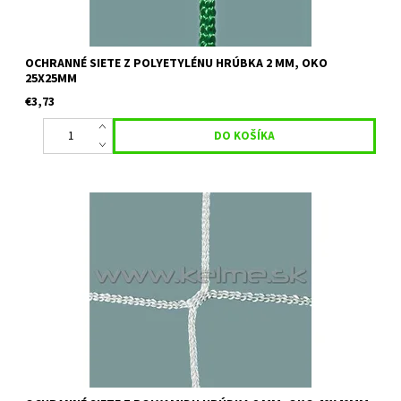
OCHRANNÉ SIETE Z POLYETYLÉNU HRÚBKA 2 MM, OKO
25X25MM
€3,73
Určenie:pre hokej nad vysoké plexisklo alebo ako prvá silná
ochranná sieť, rozdelenie hál, telocviční a podobne. Farby: biela,
čierna, béžová Uvedená cena je orientačná za 1 m2 pri...