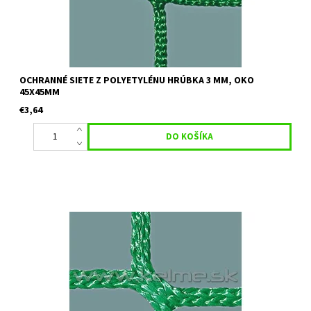
OCHRANNÉ SIETE Z POLYETYLÉNU HRÚBKA 3 MM, OKO
45X45MM
€3,64
Určenie:ochranné siete vhodné na oplotenie viacúčelových a
tenisových ihrísk, tiež k rozdeleniu ihrísk a podobne Farba:
zelená alebo čierna Uvedená cena je orientačná za 1 m2 pri...