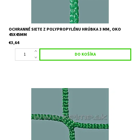
OCHRANNÉ SIETE Z POLYPROPYLÉNU HRÚBKA 3 MM, OKO
45X45MM
€3,64
Určenie: ochranné siete vhodné na oplotenie golfových ihrísk,
pieskovísk, tenisových kurtov, nad existujúce oplotenie Farba:
zelená Uvedená cena je orientačná za 1 m2 pri minimálnom...