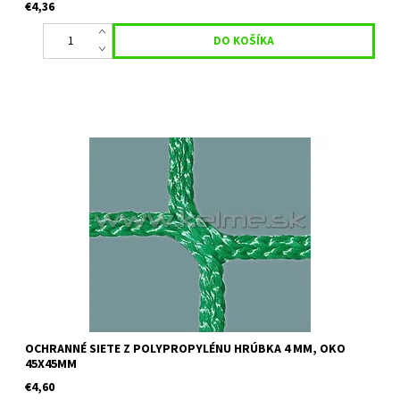
€4,36
Určenie:ochranné siete vhodné na oplotenie viacúčelových a
tenisových ihrísk, tiež k rozdeleniu ihrísk a podobne Farba:
zelená alebo čierna Uvedená cena je orientačná za 1 m2 pri...
OCHRANNÉ SIETE Z POLYPROPYLÉNU HRÚBKA 4 MM, OKO
45X45MM
€4,60