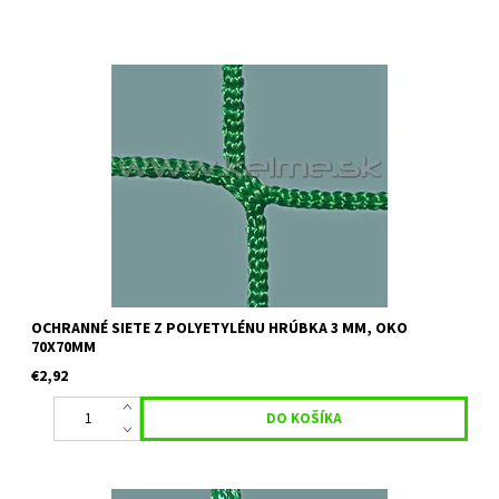
Určenie:ochranné siete vhodné na volejbalové, hádzanárske
ihrisko, viacúčelové ihrisko a pod. Farba: zelená Uvedená cena je
orientačná za 1 m2 pri minimálnom odbere 30 m2 Pre...
OCHRANNÉ SIETE Z POLYETYLÉNU HRÚBKA 3 MM, OKO
70X70MM
€2,92