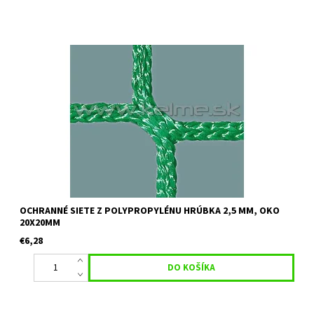
Určenie:ochranné siete vhodné na oplotenie golfových ihrísk a
podobne Farba: zelená Uvedená cena je orientačná za 1 m2 pri
minimálnom odbere 30 m2 Pre vypracovanie cenovej ponuky,
nám...
OCHRANNÉ SIETE Z POLYPROPYLÉNU HRÚBKA 2,5 MM, OKO
20X20MM
€6,28