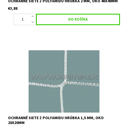
OCHRANNÉ SIETE Z POLYAMIDU HRÚBKA 2 MM, OKO 40X40MM
€3,88
Určenie:vhodné ako ochranné siete a deliace siete na squash
kurty, golfové tréningové tunely a podobne. Farba: biela
Uvedená cena je orientačná za 1 m2 pri minimálnom odbere 30
m2 Pre...
OCHRANNÉ SIETE Z POLYAMIDU HRÚBKA 1,5 MM, OKO
20X20MM