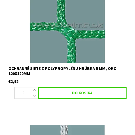
Určenie:ochranné siete vhodné na oplotenie futbalových,
hádzanárských ihrísk a podobne Farba: biela, zelená,
zelenobiela, modrobiela, žltozelená, žltomodrá, žltočierna
Uvedená cena...
OCHRANNÉ SIETE Z POLYPROPYLÉNU HRÚBKA 5 MM, OKO
120X120MM
€2,92