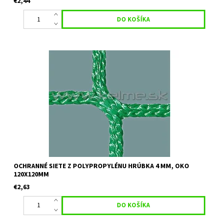
€2,44
Určenie:ochranné siete vhodné na oplotenie futbalových,
hádzanárských ihrísk a podobne Farby: zelená, biela, čierna
Uvedená cena je orientačná za 1 m2 pri minimálnom odbere 30
m2 Pre...
OCHRANNÉ SIETE Z POLYPROPYLÉNU HRÚBKA 4 MM, OKO
120X120MM
€2,63