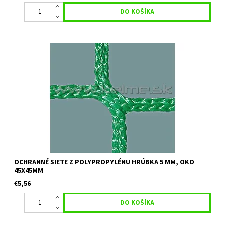
Určenie:ochranné siete vhodné na futbalové, volejbalové ihrisko,
viacúčelové ihrisko a pod. Farba: čierna Uvedená cena je
orientačná za 1 m2 pri minimálnom odbere 30 m2 Pre
vypracovanie...
OCHRANNÉ SIETE Z POLYPROPYLÉNU HRÚBKA 5 MM, OKO
45X45MM
€5,56