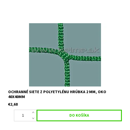
Určenie:ochranné siete vhodné k rozdeleniu ihrísk, tiež ako
ochranné siete do výšok nad oplotenie Farba: zelená Uvedená
cena je orientačná za 1 m2 pri minimálnom odbere 30 m2 Pre...
OCHRANNÉ SIETE Z POLYETYLÉNU HRÚBKA 2 MM, OKO
40X40MM
€2,68