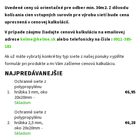
Uvedené ceny sú orientačné pre odber min. 30m2. Z dôvodu
kolísania cien vstupných surovín pre výrobu sietí bude cena
upresnená v cenovej kalkulácií.
V prípade záujmu žiadajte cenovú kalkuláciu na emailovej
adrese
kelme@kelme.sk
alebo telefonicky na čísle :
0911-385-
181
Ak už máte vybratý konkrétny typ siete z našej ponuky vyplňte
formulár pri produkte a mi Vám zašleme cenovú kalkuláciu.
NAJPREDÁVANEJŠIE
Ochranné siete z
polypropylénu
1.
hrúbka 3 mm, oko
€6,95
20x20mm
–
Skladom
Ochranné siete z
polypropylénu
2.
hrúbka 2,5 mm,
€6,28
oko 20x20mm
–
Skladom