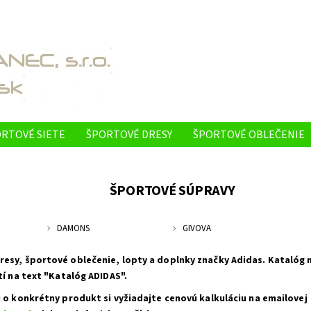
RTOVÉ SIETE
ŠPORTOVÉ DRESY
ŠPORTOVÉ OBLEČENIE
ONTAKTY
REFERENCIE - NAŠE PRODUKTY VYUŽÍVAJÚ
O N
ŠPORTOVÉ SÚPRAVY
DAMONS
GIVOVA
sy, športové oblečenie, lopty a doplnky značky Adidas. Katalóg ná
tí na text "Katalóg ADIDAS".
 o konkrétny produkt si vyžiadajte cenovú kalkuláciu na emailovej