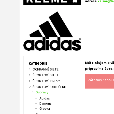
adrese
kelme@k
Máte záujem o vä
KATEGÓRIE
pripravíme špeci
OCHRANNÉ SIETE
ŠPORTOVÉ SIETE
Záznamy neboli n
ŠPORTOVÉ DRESY
ŠPORTOVÉ OBLEČENIE
Súpravy
Adidas
Damons
Givova