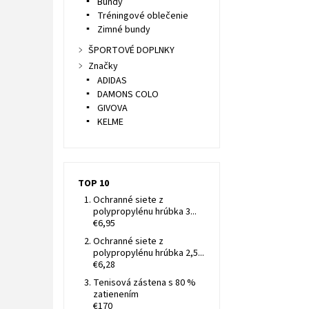
Bundy
Tréningové oblečenie
Zimné bundy
ŠPORTOVÉ DOPLNKY
Značky
ADIDAS
DAMONS COLO
GIVOVA
KELME
TOP 10
Ochranné siete z
polypropylénu hrúbka 3...
€6,95
Ochranné siete z
polypropylénu hrúbka 2,5...
€6,28
Tenisová zástena s 80 %
zatienením
€170