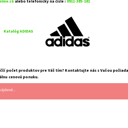
elme.sk
alebo telefonicky na čísle :
0911-385-181
Katalóg ADIDAS
čší počet produktov pre Váš tím? Kontaktujte nás s Vašou požiad
álnu cenovú ponuku.
ájdené...