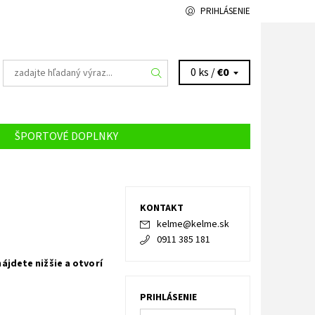
PRIHLÁSENIE
0 ks /
€0
ŠPORTOVÉ DOPLNKY
ÁS
KONTAKT
kelme
@
kelme.sk
0911 385 181
jdete nižšie a otvorí
PRIHLÁSENIE