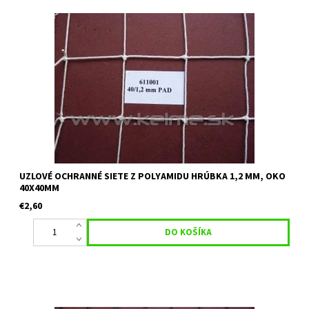
Uzlová ochranná sieť vhodná na skládky alebo ako deliaca sieť na
športoviská, do hál, telocvične Materiál: polyamid Hrúbka: 1,2 mm
Oko: 40 mm x 40 mm Farba: biela, čierna Uvedená...
UZLOVÉ OCHRANNÉ SIETE Z POLYAMIDU HRÚBKA 1,2 MM, OKO
40X40MM
€2,60