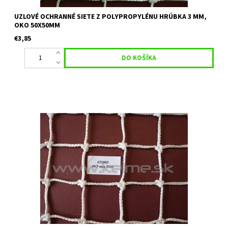
UZLOVÉ OCHRANNÉ SIETE Z POLYPROPYLÉNU HRÚBKA 3 MM,
OKO 50X50MM
€3,85
Uzlová ochranná sieť s nehorľavou úpravou vhodná na
priemyselné plochy, skládky, ako deliaca sieť, na tenisové kurty
a multifunkčné ihriská. Materiál: Polypropylén Hrúbka: 3 mm
Veľkosť...