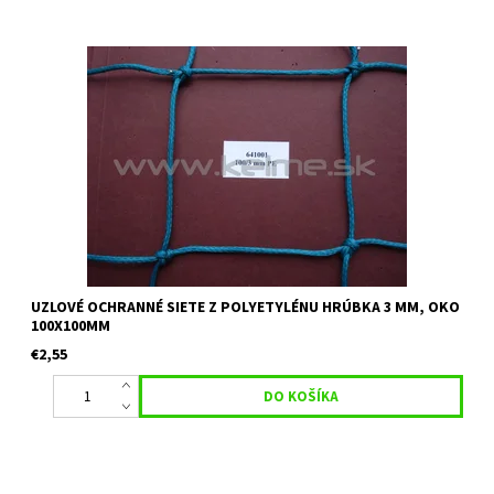
Uzlová ochranná sieť vhodná na futbalové ihriská, volejbalové
ihriská, ako deliaca sieť, priemyslové plochy. Materiál: Polyetylén
Hrúbka: 3 mm Veľkosť oka: 100 mm x 100 mm Farba:...
UZLOVÉ OCHRANNÉ SIETE Z POLYETYLÉNU HRÚBKA 3 MM, OKO
100X100MM
€2,55