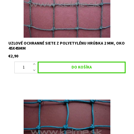
UZLOVÉ OCHRANNÉ SIETE Z POLYETYLÉNU HRÚBKA 2 MM, OKO
45X45MM
€2,90
Uzlová ochranná sieť vhodná na tenisové kurty, skládky, ako
deliaca sieť, priemyselné plochy. Materiál: Polyetylén Hrúbka: 2,8
mm Veľkost oka: 45 mm x 45 mm Farba: zelená Uvedená...