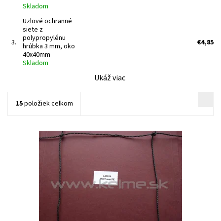
Skladom
Uzlové ochranné
siete z
polypropylénu
3.
€4,85
hrúbka 3 mm, oko
40x40mm
–
Skladom
Ukáž viac
15
položiek celkom
Uzlová ochranná sieť vhodná na futbalové ihriská, volejbalové
ihriská, ako deliaca sieť, priemyslové plochy. Materiál: Polyetylén
Hrúbka: 2 mm Veľkosť oka: 150 mm x 150 mm Farba:...