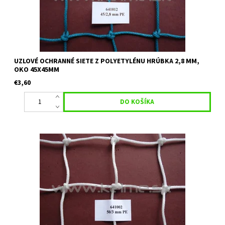
UZLOVÉ OCHRANNÉ SIETE Z POLYETYLÉNU HRÚBKA 2,8 MM,
OKO 45X45MM
€3,60
Uzlová ochranná sieť vhodná na tenisové kurty, skládky, ako
deliaca sieť, priemyselné plochy. Materiál: polyetylén Hrúbka: 3
mm Veľkosť oka: 50 mm x 50 mm Farba: biela Uvedená cena...