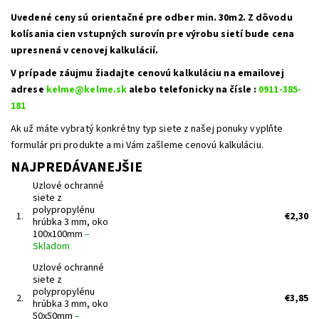
Uvedené ceny sú orientačné pre odber min. 30m2. Z dôvodu
kolísania cien vstupných surovín pre výrobu sietí bude cena
upresnená v cenovej kalkulácií.
V prípade záujmu žiadajte cenovú kalkuláciu na emailovej
adrese
kelme@kelme.sk
alebo telefonicky na čísle :
0911-385-
181
Ak už máte vybratý konkrétny typ siete z našej ponuky vyplňte
formulár pri produkte a mi Vám zašleme cenovú kalkuláciu.
NAJPREDÁVANEJŠIE
Uzlové ochranné
siete z
polypropylénu
1.
€2,30
hrúbka 3 mm, oko
100x100mm
–
Skladom
Uzlové ochranné
siete z
polypropylénu
2.
€3,85
hrúbka 3 mm, oko
50x50mm
–