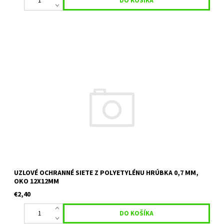
uzlová ochranná sieť vhodná na priemyselné plochy, skládky, ako
deliaca sieť Materiál: Polyetylén Hrúbka: 0,7 mm Veľkosť oka: 12 x
12 mm Farba: Biela
UZLOVÉ OCHRANNÉ SIETE Z POLYETYLÉNU HRÚBKA 0,7 MM,
OKO 12X12MM
€2,40