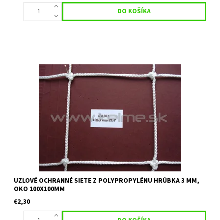
Uzlová ochranná sieť s nehorľavou úpravou vhodná na
priemyselné plochy, ako deliaca sieť, na futbalové a
multifunkčné ihriská. Materiál: Polypropylén Hrúbka: 3 mm
Veľkosť oka: 100 mm x...
UZLOVÉ OCHRANNÉ SIETE Z POLYPROPYLÉNU HRÚBKA 3 MM,
OKO 100X100MM
€2,30