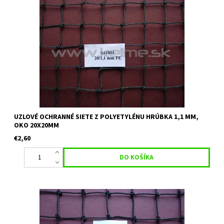
Uzlová ochranná sieť z polyetylénu vhodná na golfové ihriská,
ako deliace siete, voliéry, zábrana proti padajúcemu lístiu a pod.
Materiál: Polyetylén Hrúbka: 1,1 mm Veľkosť oka: 20 mm...
UZLOVÉ OCHRANNÉ SIETE Z POLYETYLÉNU HRÚBKA 1,1 MM,
OKO 20X20MM
€2,60
Uzlová ochranná sieť vhodná na golfové ihriská, skládky, voliéry,
ako deliaca sieť. Materiál: Polyetylén Hrúbka: 1,6 mm Veľkosť oka:
27 mm x 27 mm Farba: čierna Uvedená cena je...