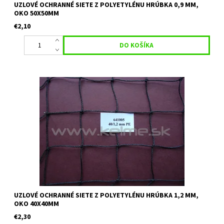
UZLOVÉ OCHRANNÉ SIETE Z POLYETYLÉNU HRÚBKA 0,9 MM,
OKO 50X50MM
€2,10
Uzlová ochranná sieť vhodná na skládky, ako deliaca sieť, voliéry
a priemyslové plochy. Materiál: Polyetylén Hrúbka: 1,2 mm
Veľkosť oka: 40 mm x 40 mm Farba: čierna Uvedená cena je...
UZLOVÉ OCHRANNÉ SIETE Z POLYETYLÉNU HRÚBKA 1,2 MM,
OKO 40X40MM
€2,30