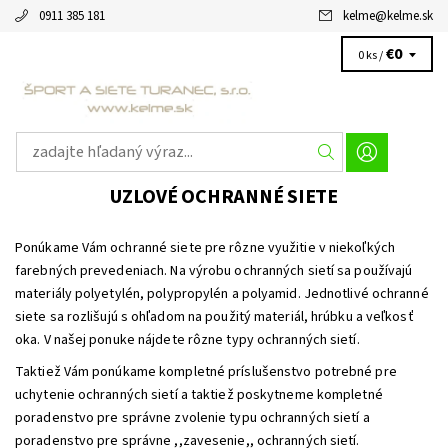
0911 385 181
kelme
@
kelme.sk
€0
0 ks /
UZLOVÉ OCHRANNÉ SIETE
Ponúkame Vám ochranné siete pre rôzne využitie v niekoľkých
farebných prevedeniach. Na výrobu ochranných sietí sa používajú
materiály polyetylén, polypropylén a polyamid. Jednotlivé ochranné
siete sa rozlišujú s ohľadom na použitý materiál, hrúbku a veľkosť
oka. V našej ponuke nájdete rôzne typy ochranných sietí.
Taktiež Vám ponúkame kompletné príslušenstvo potrebné pre
uchytenie ochranných sietí a taktiež poskytneme kompletné
poradenstvo pre správne zvolenie typu ochranných sietí a
poradenstvo pre správne ,,zavesenie,, ochranných sietí.