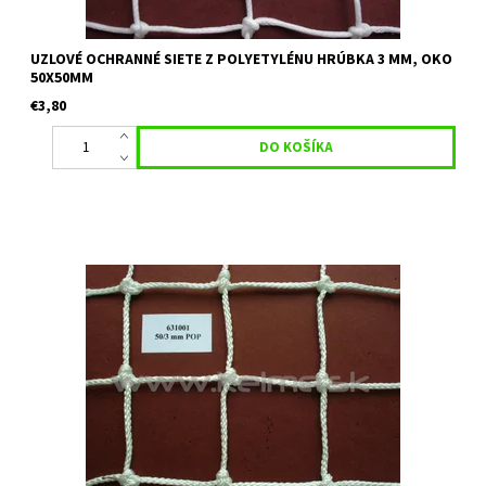
UZLOVÉ OCHRANNÉ SIETE Z POLYETYLÉNU HRÚBKA 3 MM, OKO
50X50MM
€3,80
Uzlová ochranná sieť s nehorľavou úpravou vhodná na
priemyselné plochy, skládky, ako deliaca sieť, na tenisové kurty
a multifunkčné ihriská. Materiál: Polypropylén Hrúbka: 3 mm
Veľkosť...