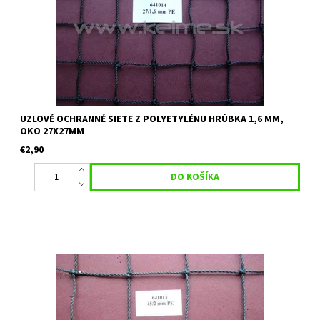
UZLOVÉ OCHRANNÉ SIETE Z POLYETYLÉNU HRÚBKA 1,6 MM,
OKO 27X27MM
€2,90
Uzlová ochranná sieť vhodná na tenisové kurty, skládky, ako
deliaca sieť, priemyselné plochy. Materiál: Polyetylén Hrúbka: 2
mm Veľkosť oka: 45 mm x 45 mm Farba: tmavo-zelená Uvedená...