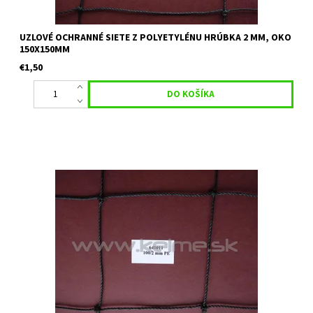
UZLOVÉ OCHRANNÉ SIETE Z POLYETYLÉNU HRÚBKA 2 MM, OKO
150X150MM
€1,50
Uzlová ochranná sieť vhodná na futbalové ihriská, volejbalové
ihriská, ako deliaca sieť, priemyslové plochy. Materiál: Polyetylén
Hrúbka: 2 mm Veľkosť oka: 100 mm x 100 mm Farba:...