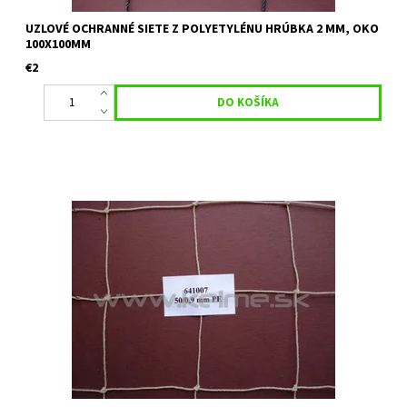
UZLOVÉ OCHRANNÉ SIETE Z POLYETYLÉNU HRÚBKA 2 MM, OKO
100X100MM
€2
Uzlová ochranná sieť vhodná na skládky, ako deliaca sieť,
priemyselné plochy Materiál: Polyetylén Hrúbka: 0,9 mm Veľkosť
oka: 50 mm x 500 mm Farba: svetlo-hnedá Uvedená cena je...