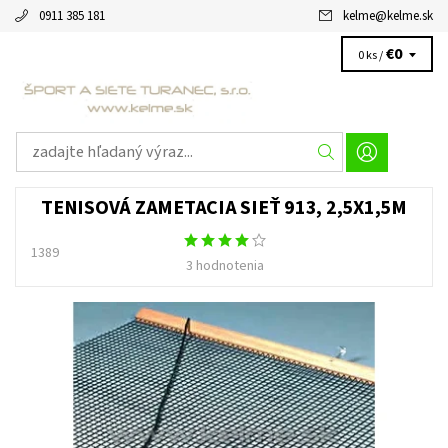
0911 385 181
kelme
@
kelme.sk
€0
0 ks /
TENISOVÁ ZAMETACIA SIEŤ 913, 2,5X1,5M
1389
3 hodnotenia