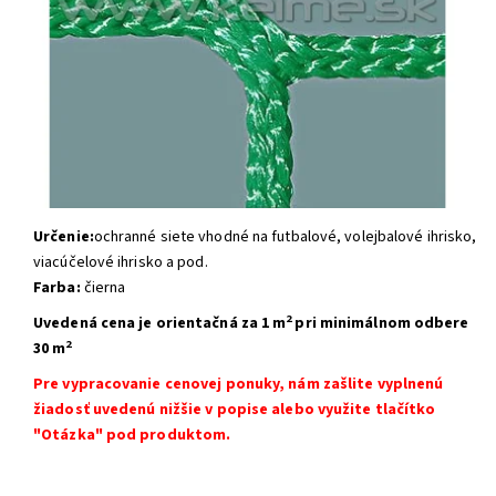
Určenie:
ochranné siete vhodné na futbalové, volejbalové ihrisko,
viacúčelové ihrisko a pod.
Farba:
čierna
2
Uvedená cena je orientačná
za 1 m
pri minimálnom odbere
2
30 m
Pre vypracovanie cenovej ponuky, nám zašlite vyplnenú
žiadosť uvedenú nižšie v popise alebo využite tlačítko
"Otázka" pod produktom.