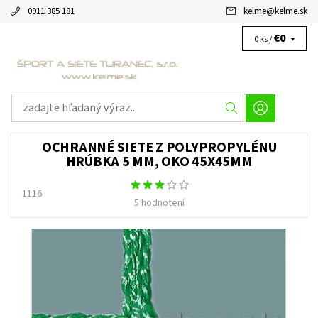
0911 385 181
kelme
@
kelme.sk
€0
0 ks /
OCHRANNÉ SIETE Z POLYPROPYLÉNU
HRÚBKA 5 MM, OKO 45X45MM
1116
5 hodnotení