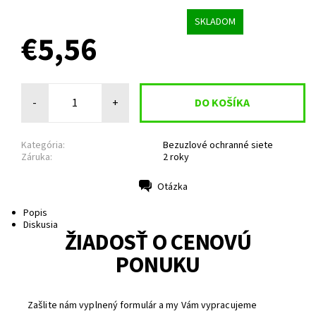
SKLADOM
€5,56
-
+
Kategória:
Bezuzlové ochranné siete
Záruka:
2 roky
Otázka
Tlač
Popis
Diskusia
ŽIADOSŤ O CENOVÚ
PONUKU
Zašlite nám vyplnený formulár a my Vám vypracujeme