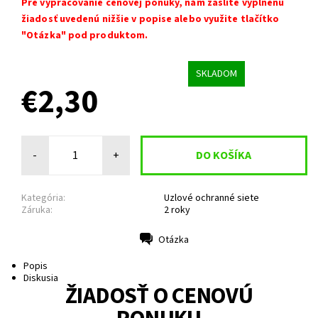
Pre vypracovanie cenovej ponuky, nám zašlite vyplnenú
žiadosť uvedenú nižšie v popise alebo využite tlačítko
"Otázka" pod produktom.
SKLADOM
€2,30
-
+
Kategória:
Uzlové ochranné siete
Záruka:
2 roky
Otázka
Tlač
Popis
Diskusia
ŽIADOSŤ O CENOVÚ