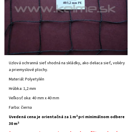
Uzlová ochranná sieť vhodná na skládky, ako deliaca sieť, voliéry
a priemyslové plochy.
Materiál: Polyetylén
Hrúbka: 1,2 mm
Veľkosť oka: 40 mm x 40 mm
Farba: čierna
2
Uvedená cena je orientačná
za 1 m
pri minimálnom odbere
2
30 m