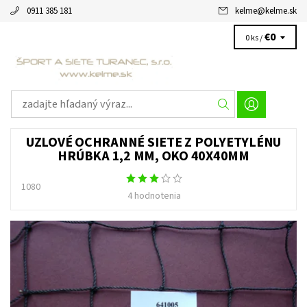
0911 385 181
kelme
@
kelme.sk
€0
0 ks /
UZLOVÉ OCHRANNÉ SIETE Z POLYETYLÉNU
HRÚBKA 1,2 MM, OKO 40X40MM
1080
4 hodnotenia