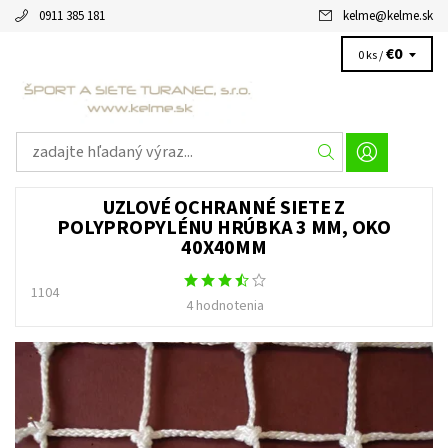
0911 385 181
kelme
@
kelme.sk
€0
0 ks /
UZLOVÉ OCHRANNÉ SIETE Z
POLYPROPYLÉNU HRÚBKA 3 MM, OKO
40X40MM
1104
4 hodnotenia