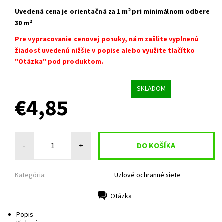
2
Uvedená cena je orientačná
za 1 m
pri minimálnom odbere
2
30 m
Pre vypracovanie cenovej ponuky, nám zašlite vyplnenú
žiadosť uvedenú nižšie v popise alebo využite tlačítko
"Otázka" pod produktom.
SKLADOM
€4,85
-
+
Kategória:
Uzlové ochranné siete
Otázka
Tlač
Popis