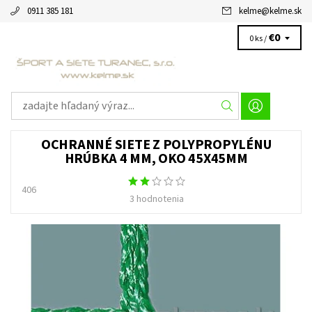
0911 385 181
kelme
@
kelme.sk
€0
0 ks /
OCHRANNÉ SIETE Z POLYPROPYLÉNU
HRÚBKA 4 MM, OKO 45X45MM
406
3 hodnotenia