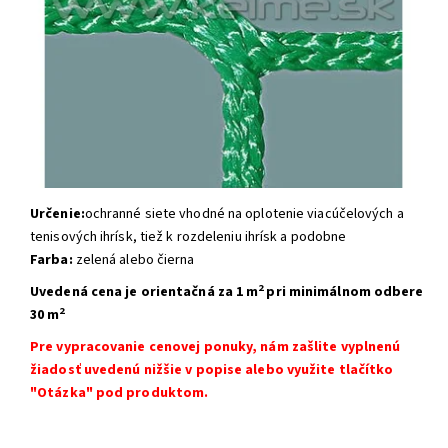
Určenie:
ochranné siete vhodné na oplotenie viacúčelových a
tenisových ihrísk, tiež k rozdeleniu ihrísk a podobne
Farba:
zelená alebo čierna
2
Uvedená cena je orientačná
za 1 m
pri minimálnom odbere
2
30 m
Pre vypracovanie cenovej ponuky, nám zašlite vyplnenú
žiadosť uvedenú nižšie v popise alebo využite tlačítko
"Otázka" pod produktom.