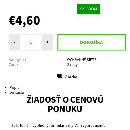
SKLADOM
€4,60
-
+
Kategória:
OCHRANNÉ SIETE
Záruka:
2 roky
Otázka
Tlač
Popis
Diskusia
ŽIADOSŤ O CENOVÚ
PONUKU
Zašlite nám vyplnený formulár a my Vám vypracujeme