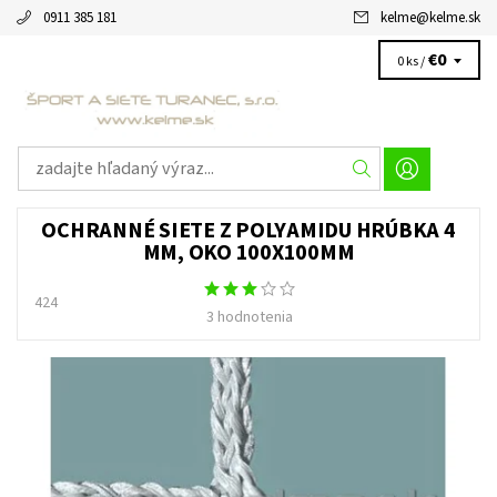
0911 385 181
kelme
@
kelme.sk
€0
0 ks /
OCHRANNÉ SIETE Z POLYAMIDU HRÚBKA 4
MM, OKO 100X100MM
424
3 hodnotenia