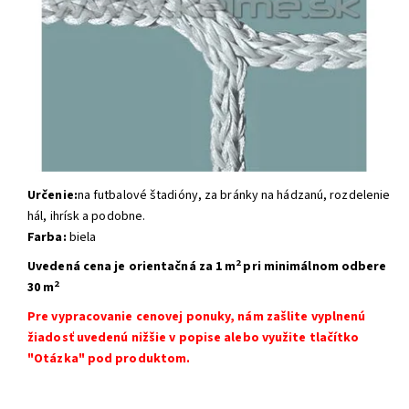
Určenie:
na futbalové štadióny, za bránky na hádzanú, rozdelenie
hál, ihrísk a podobne.
Farba:
biela
2
Uvedená cena je orientačná
za 1 m
pri minimálnom odbere
2
30 m
Pre vypracovanie cenovej ponuky, nám zašlite vyplnenú
žiadosť uvedenú nižšie v popise alebo využite tlačítko
"Otázka" pod produktom.