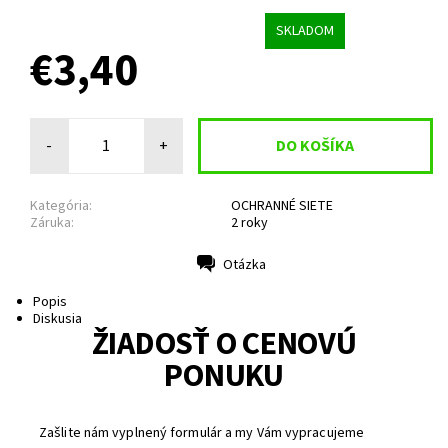
SKLADOM
€3,40
-
+
Kategória:
OCHRANNÉ SIETE
Záruka:
2 roky
Otázka
Tlač
Popis
Diskusia
ŽIADOSŤ O CENOVÚ
PONUKU
Zašlite nám vyplnený formulár a my Vám vypracujeme