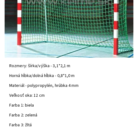
Rozmery: šírka/výška - 3,1*2,1 m
Horná hĺbka/dolná hĺbka - 0,8*1,0 m
Materiál - polypropylén, hrúbka 4 mm
Veľkosť oka: 12 cm
Farba 1: biela
Farba 2: zelená
Farba 3: žltá