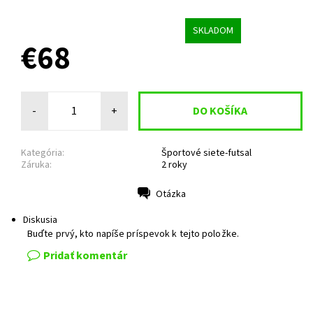
SKLADOM
€68
-
+
Kategória:
Športové siete-futsal
Záruka:
2 roky
Otázka
Tlač
Diskusia
Buďte prvý, kto napíše príspevok k tejto položke.
Pridať komentár