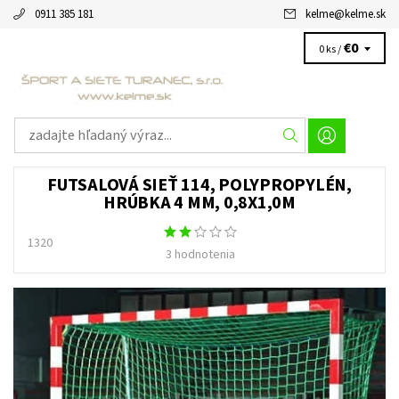
0911 385 181
kelme
@
kelme.sk
€0
0 ks /
FUTSALOVÁ SIEŤ 114, POLYPROPYLÉN,
HRÚBKA 4 MM, 0,8X1,0M
1320
3 hodnotenia