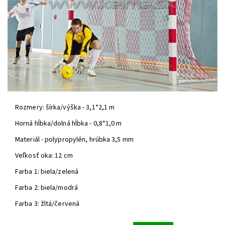
Rozmery: šírka/výška - 3,1*2,1 m
Horná hĺbka/dolná hĺbka - 0,8*1,0 m
Materiál - polypropylén, hrúbka 3,5 mm
Veľkosť oka: 12 cm
Farba 1: biela/zelená
Farba 2: biela/modrá
Farba 3: žltá/červená