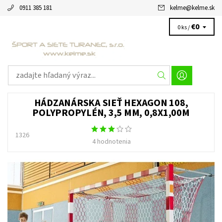
0911 385 181
kelme
@
kelme.sk
€0
0 ks /
HÁDZANÁRSKA SIEŤ HEXAGON 108,
POLYPROPYLÉN, 3,5 MM, 0,8X1,00M
1326
4 hodnotenia