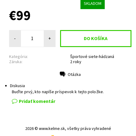
SKLADOM
€99
-
+
Kategória:
Športové siete-hádzaná
Záruka:
2 roky
Otázka
Tlač
Diskusia
Buďte prvý, kto napíše príspevok k tejto položke.
Pridať komentár
2026 © www.kelme.sk, všetky práva vyhradené