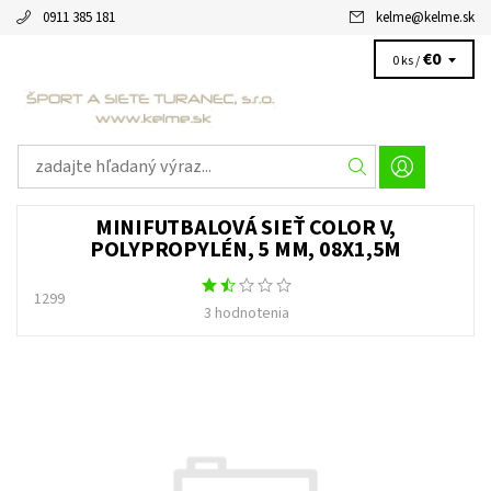
0911 385 181
kelme
@
kelme.sk
€0
0 ks /
MINIFUTBALOVÁ SIEŤ COLOR V,
POLYPROPYLÉN, 5 MM, 08X1,5M
1299
3 hodnotenia