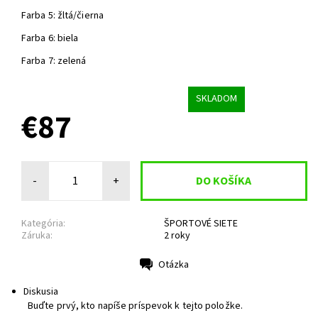
Farba 5: žltá/čierna
Farba 6: biela
Farba 7: zelená
SKLADOM
€87
-
+
Kategória:
ŠPORTOVÉ SIETE
Záruka:
2 roky
Otázka
Tlač
Diskusia
Buďte prvý, kto napíše príspevok k tejto položke.