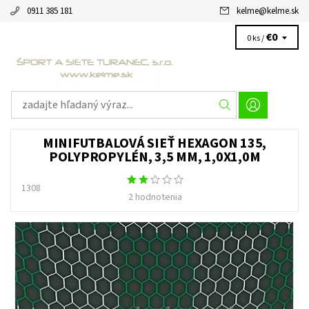
0911 385 181
kelme
@
kelme.sk
€0
0 ks /
MINIFUTBALOVÁ SIEŤ HEXAGON 135,
POLYPROPYLÉN, 3,5 MM, 1,0X1,0M
1308
2 hodnotenia