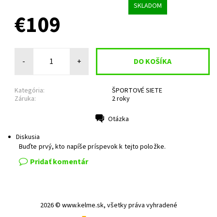
SKLADOM
€109
-
+
Kategória:
ŠPORTOVÉ SIETE
Záruka:
2 roky
Otázka
Tlač
Diskusia
Buďte prvý, kto napíše príspevok k tejto položke.
Pridať komentár
2026 © www.kelme.sk, všetky práva vyhradené