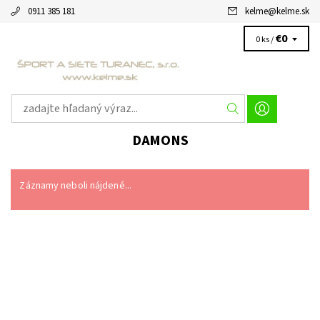
0911 385 181
kelme
@
kelme.sk
€0
0 ks /
DAMONS
Záznamy neboli nájdené...