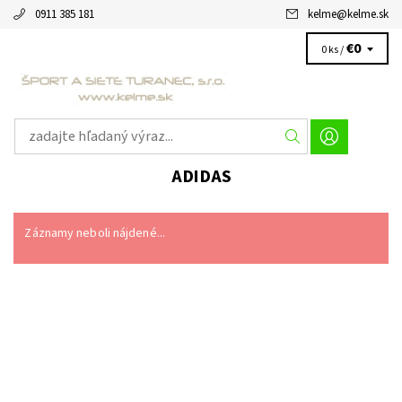
0911 385 181
kelme
@
kelme.sk
€0
0 ks /
ADIDAS
Záznamy neboli nájdené...